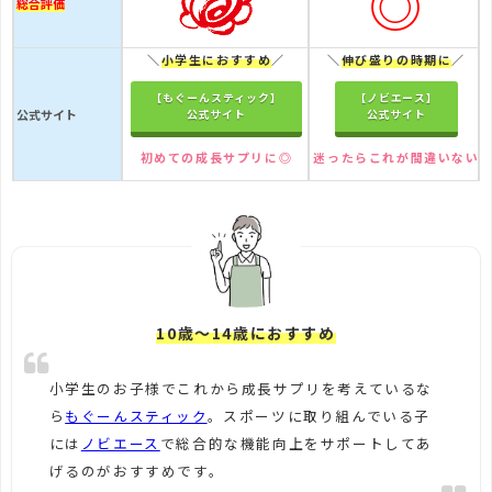
◎
総合評価
＼
小学生におすすめ
／
＼
伸び盛りの時期に
／
【もぐーんスティック】
【ノビエース】
公式サイト
公式サイト
公式サイト
初めての成長サプリに◎
迷ったらこれが間違いない
10歳～14歳におすすめ
小学生のお子様でこれから成長サプリを考えているな
ら
もぐーんスティック
。スポーツに取り組んでいる子
には
ノビエース
で総合的な機能向上をサポートしてあ
げるのがおすすめです。