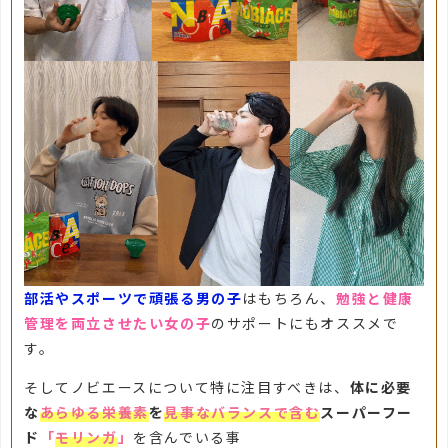
部活やスポーツで頑張る男の子
はもちろん、
勉強と健康
管理を両立させたい女の子
のサポートにもオススメで
す。
そしてノビエースについて特に注目すべきは、
体に必要
な
あらゆる栄養素
を
見事なバランスで含む
スーパーフー
ド
「
モリンガ
」
を含んでいる事