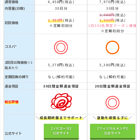
通常価格
6,458円
7,970円
(税込)
(税込)
内容量(日数)
30日分
30日分
2,980円
(税込)
1,980円
1,980円
(税込)
(税込)
初回価格
※定期初回分
1日300名限定クーポン価格
※定期初回分
◎
〇
コスパ
*
2回目以降価格
※1
5,378円
5,380円
(税込)
(税込)
箱あたり
定期回数の縛り
なし(解約可能)
なし(解約可能)
返金保証
30日間全額返金保証
20日間全額返金保証
◎
総合評価
＼
成長期終盤までサポート
／
＼
運動を頑張る子に
／
【ノビエース】
【フィジカルメンテ】
公式サイト
公式サイト
公式サイト