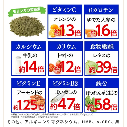
その他、
アルギニン
や
マグネシウム
、
HMB、α-GPC
、集