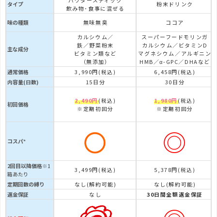
パウダースティック
タイプ
粉末ドリンク
飲み物･食事に混ぜる
味の種類
無味無臭
ココア
カルシウム／
スーパーフードモリンガ
鉄／野菜粉末
カルシウム／ビタミンD
主な成分
ビタミン類など
マグネシウム／アルギニン
（無添加）
HMB／α-GPC／DHAなど
通常価格
3,990円
6,458円
(税込)
(税込)
内容量(日数)
15日分
30日分
2,490円
1,980円
(税込)
(税込)
初回価格
※定期初回分
※定期初回分
〇
◎
コスパ
*
2回目以降価格
※1
3,499円
5,378円
(税込)
(税込)
箱あたり
定期回数の縛り
なし(解約可能)
なし(解約可能)
返金保証
なし
30日間全額返金保証