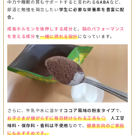
中力や睡眠の質もサポートすると言われる
GABA
など、
部活と勉強を両立したい
学生に必要な栄養素を豊富に配
合。
成長ホルモンを後押しする成分
と、
脳のパフォーマンス
を支える成分
を
一緒に摂れる設計
になっています。
さらに、牛乳や水に溶かす
ココア風味の粉末タイプ
で、
お子さまが嫌がらずに毎日続けられる工夫も◎
人工甘
味料・保存料・香料は不使用
なので、
健康志向のご家庭
にもおすすめです。