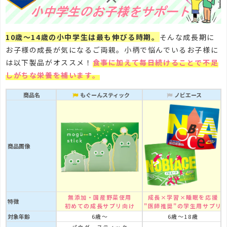
10歳～14歳の小中学生は最も伸びる時期。
そんな成長期に
お子様の成長が気になるご両親。小柄で悩んでいるお子様に
は以下製品がオススメ！
食事に加えて毎日続けることで不足
しがちな栄養を補います。
商品名
もぐーんスティック
ノビエース
商品画像
無添加・国産野菜使用
成長×学習×睡眠を応援
特徴
初めての成長サプリ向け
"医師推奨"の学生用サプリ
対象年齢
6歳～
6歳～18歳